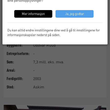
dine personopplysninger?
Mer informasjon
Ja, jeg godtar
Du kan alltid endre innstillingene dine ved å gå til innstillingene for
informasjonskapsler nederst på siden.
Oddvar Ruud
Byggherre:
-
Entrepriseform:
7,3 mill. eks. mva.
Sum:
-
Areal:
2003
Ferdigstilt:
Askim
Sted: