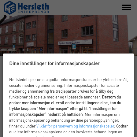
toggl
menu
Dine innstillinger for informasjonskapsler
JERNBANEGT. 12, ASKIM
Nybygg av forretningsbygg med leiligheter for
Nettstedet spør om du godtar informasjonskapsler for ytelsesformål,
sosiale medier og annonsering. Informasjonskapsler for sosiale
Oddvar Ruud.
medier og annonsering fra tredjeparter brukes for å tilby deg
funksjoner på sosiale medier og tilpassede annonser.
Dersom du
ønsker mer informasjon eller vil endre innstillingene dine, kan du
trykke knappen ”Mer informasjon” eller gå til ”Innstillinger for
informasjonskapsler” nederst på nettsiden
. Mer informasjon om
informasjonskapsler og behandling av dine personopplysninger,
finner du under
Vilkår for personvern og informasjonskapsler
. Godtar
du disse informasjonskapslene og den involverte behandlingen av