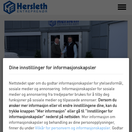
toggl
menu
Dine innstillinger for informasjonskapsler
Nettstedet spør om du godtar informasjonskapsler for ytelsesformål,
Hersleth Entreprenør styrker ledelsen – Thomas
sosiale medier og annonsering. Informasjonskapsler for sosiale
Gundersen er ny prosjektdirektør
medier og annonsering fra tredjeparter brukes for å tilby deg
funksjoner på sosiale medier og tilpassede annonser.
Dersom du
PUBLISERT: 04. MAR 2026
ønsker mer informasjon eller vil endre innstillingene dine, kan du
trykke knappen ”Mer informasjon” eller gå til ”Innstillinger for
Thomas Gundersen er ansatt i den nyopprettede
informasjonskapsler” nederst på nettsiden
. Mer informasjon om
stillingen som prosjektdirektør i Hersleth Entreprenør.
informasjonskapsler og behandling av dine personopplysninger,
Gundersen kommer fra rollen som prosjektleder i
finner du under
Vilkår for personvern og informasjonskapsler
. Godtar
selskapet, og får nå det overordnede formelle og