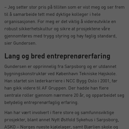
– Jeg setter stor pris på tilliten som er vist meg og ser frem
til å samarbeide tett med dyktige kolleger i hele
organisasjonen. For meg er det viktig å videreutvikle en
robust sikkerhetskultur og sikre at prosjektene våre
gjennomføres med trygg styring og høy faglig standard,
sier Gundersen.
Lang og bred entreprenørerfaring
Gundersen er opprinnelig fra Sarpsborg og er utdannet
bygningskonstruktør ved København Tekniske Højskole.
Han startet sin lederkarriere i NCC Bygg Oslo i 2001, før
han gikk videre til AF Gruppen. Der hadde han flere
sentrale roller gjennom nærmere 20 år, og opparbeidet seg
betydelig entreprenørfaglig erfaring.
Han har vært involvert i flere store og samfunnsviktige
prosjekter, blant annet Nytt Østfold Sykehus i Sarpsborg,
ASKO – Norges nyeste kjølelager, samt Bjørlien skole og