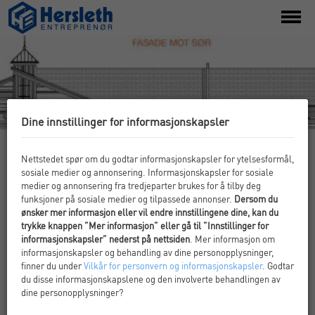
toggl
menu
Dine innstillinger for informasjonskapsler
ESKELUNDEN 10, REHABILITERING, RYGGE
Nettstedet spør om du godtar informasjonskapsler for ytelsesformål,
sosiale medier og annonsering. Informasjonskapsler for sosiale
Rehabilitering av eksisterende omsorgsbolig i
medier og annonsering fra tredjeparter brukes for å tilby deg
funksjoner på sosiale medier og tilpassede annonser.
Dersom du
totalentreprise for Rygge kommune.
ønsker mer informasjon eller vil endre innstillingene dine, kan du
trykke knappen ”Mer informasjon” eller gå til ”Innstillinger for
Eskelunden 10 omsorgsboliger ble oppført som boliger til
informasjonskapsler” nederst på nettsiden
. Mer informasjon om
senil demente i år 2000. Boligene ligger i Eskelundsbråten
informasjonskapsler og behandling av dine personopplysninger,
15, 1580 Rygge. Bygget har alle funksjoner på et plan og
finner du under
Vilkår for personvern og informasjonskapsler
. Godtar
du disse informasjonskapslene og den involverte behandlingen av
har tidligere huset 16 brukere.
dine personopplysninger?
Det skal i dag bygges om til 10 større leiligheter og det vil