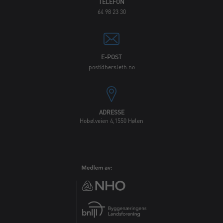
TELEFON
64 98 23 30
E-POST
post@hersleth.no
ADRESSE
Hobølveien 4,1550 Hølen