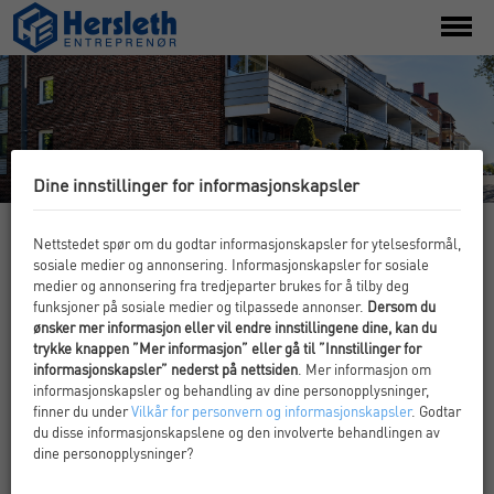
toggl
menu
Dine innstillinger for informasjonskapsler
SAMEIET OVE RAMMSGT. 14, FREDRIKSTAD
Nettstedet spør om du godtar informasjonskapsler for ytelsesformål,
sosiale medier og annonsering. Informasjonskapsler for sosiale
medier og annonsering fra tredjeparter brukes for å tilby deg
Rehabilitering av fasader og oppganger i
funksjoner på sosiale medier og tilpassede annonser.
Dersom du
totalentreprise for Sameiet Ove Rammsgt. 14.
ønsker mer informasjon eller vil endre innstillingene dine, kan du
trykke knappen ”Mer informasjon” eller gå til ”Innstillinger for
Fasaderehabilitering av balkonger, inkludert nye vinduer og
informasjonskapsler” nederst på nettsiden
. Mer informasjon om
dører til leiligheter og i trappeoppganger, inkl. el. og
informasjonskapsler og behandling av dine personopplysninger,
malerarbeider.
finner du under
Vilkår for personvern og informasjonskapsler
. Godtar
du disse informasjonskapslene og den involverte behandlingen av
dine personopplysninger?